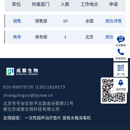
职位
所属部门
人数
工作地点
申请
销售
销售部
10
全国
岗位详情
商务
商务部
1
北京
岗位详情
010-89979735 /13521818273
zhangzhiguo@bjclsw.cn
北京市平谷区新平北路金谷御景21号
楼北京成黎生物科技有限公司
友情链接：
一次性超声治疗垫片
臭氧水箱消毒机