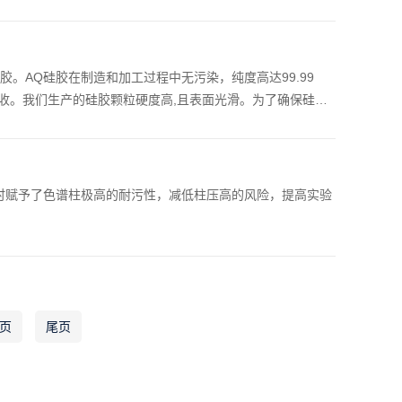
性，高pH稳定性。
硅胶。AQ硅胶在制造和加工过程中无污染，纯度高达99.99
收。我们生产的硅胶颗粒硬度高,且表面光滑。为了确保硅胶
扫描电子显微镜观察表面光滑程度，通过液氮吸附和激光颗粒分
。从而使硅胶的理化性质更加均一，载体机械强度大，键合度
.5-10,使得CH C18 FDAQ成为了最好的C18反相填料
胶，同时赋予了色谱柱极高的耐污性，减低柱压高的风险，提高实验
如⻝品防腐剂，抗氧化剂，丙酸，纳他霉素，中药饮⽚等实验中，
页
尾页