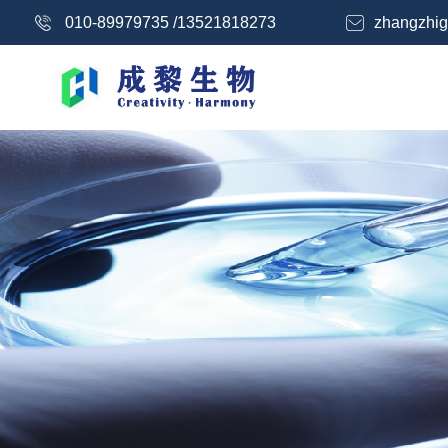
010-89979735 /13521818273
zhangzhig