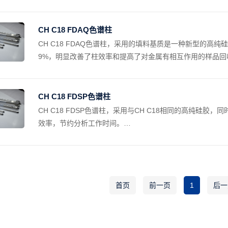
得到了完美的结合。 CH色谱柱，性能优异：高柱效，高选择
CH C18 FDAQ色谱柱
CH C18 FDAQ⾊谱柱，采⽤的填料基质是一种新型的高纯
9%，明显改善了柱效率和提高了对金属有相互作用的样品回
中金属含量降到最低,每批都采用原子发射和ICP测定，用
析仪测量颗粒尺寸。而且颗粒球形对称度好，表面均匀光滑
及柱效更高。更由于我们高超的化学键合技术，可以耐受流动相pH1
CH C18 FDSP色谱柱
之一。
CH C18 FDSP色谱柱，采用与CH C18相同的高纯硅
效率，节约分析工作时间。
CH C18 FDSP⾊谱柱尤其在污染性⽐较强的实验中，
表现出极⾼的性价⽐，是您实验分析的不⼆选择。
首页
前一页
1
后一